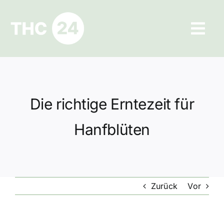
Zum
Inhalt
Tog
springen
Navi
Ratgeber
Hilfe und Kontakt
Die richtige Erntezeit für
Datenschutz
Hanfblüten
Impressum
Zurück
Vor