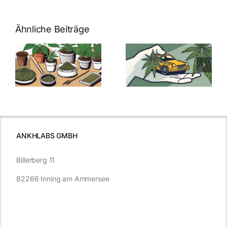
Ähnliche Beiträge
Neue THC-
Grenzwert-
Cannabis
men
Regelung:
Samen
:
Was Sie über
kaufen: Alles
Cannabis und
was Sie
e
Autofahren
wissen sollten
wissen
müssen
ANKHLABS GMBH
Billerberg 11
82266 Inning am Ammersee