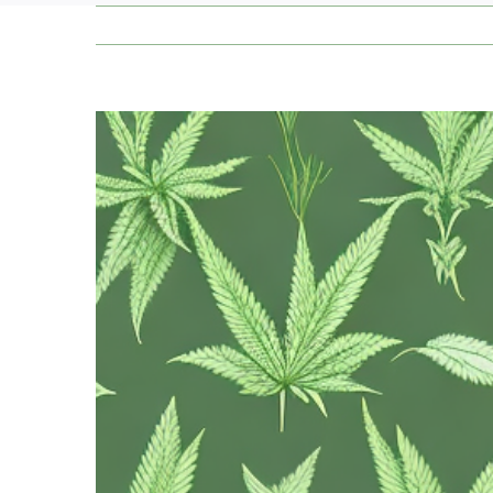
Zeige
grösseres
Bild