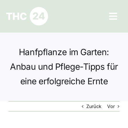
Zum
Inhalt
Tog
springen
Navi
Ratgeber
Hanfpflanze im Garten:
Hilfe und Kontakt
Anbau und Pflege-Tipps für
Datenschutz
eine erfolgreiche Ernte
Impressum
Zurück
Vor