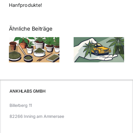
Hanfprodukte!
Ähnliche Beiträge
Neue THC-
Grenzwert-
Cannabis
men
Regelung:
Samen
:
Was Sie über
kaufen: Alles
Cannabis und
was Sie
e
Autofahren
wissen sollten
wissen
müssen
ANKHLABS GMBH
Billerberg 11
82266 Inning am Ammersee