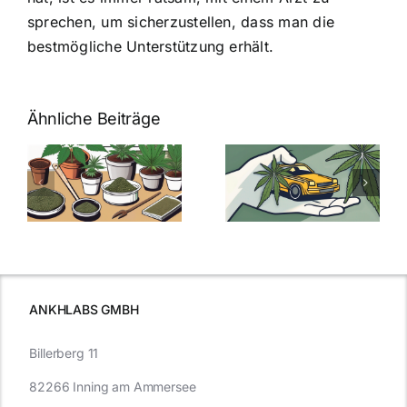
sprechen, um sicherzustellen, dass man die
bestmögliche Unterstützung erhält.
Ähnliche Beiträge
Neue THC-
Grenzwert-
Cannabis
men
Regelung:
Samen
:
Was Sie über
kaufen: Alles
Cannabis und
was Sie
e
Autofahren
wissen sollten
wissen
müssen
ANKHLABS GMBH
Billerberg 11
82266 Inning am Ammersee