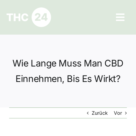
Zum
Inhalt
Tog
springen
Navi
Ratgeber
Hilfe und Kontakt
Wie Lange Muss Man CBD
Datenschutz
Einnehmen, Bis Es Wirkt?
Impressum
Zurück
Vor