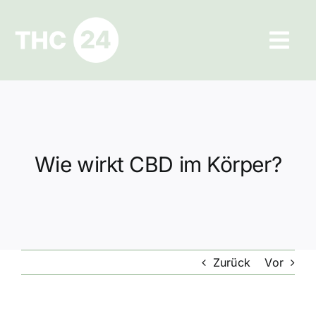
Zum
Inhalt
Tog
springen
Navi
Ratgeber
Hilfe und Kontakt
Wie wirkt CBD im Körper?
Datenschutz
Impressum
Zurück
Vor