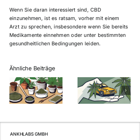
Wenn Sie daran interessiert sind, CBD
einzunehmen, ist es ratsam, vorher mit einem
Arzt zu sprechen, insbesondere wenn Sie bereits
Medikamente einnehmen oder unter bestimmten
gesundheitlichen Bedingungen leiden.
Ähnliche Beiträge
Neue THC-
Grenzwert-
Cannabis
men
Regelung:
Samen
:
Was Sie über
kaufen: Alles
Cannabis und
was Sie
e
Autofahren
wissen sollten
wissen
müssen
ANKHLABS GMBH