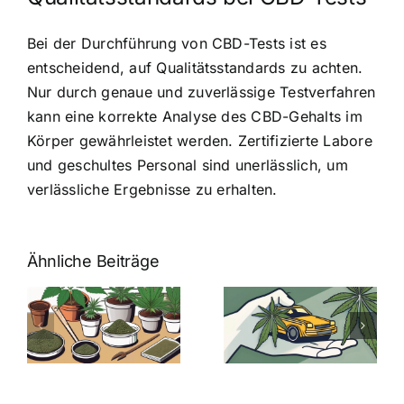
Bei der Durchführung von CBD-Tests ist es
entscheidend, auf Qualitätsstandards zu achten.
Nur durch genaue und zuverlässige Testverfahren
kann eine korrekte Analyse des CBD-Gehalts im
Körper gewährleistet werden. Zertifizierte Labore
und geschultes Personal sind unerlässlich, um
verlässliche Ergebnisse zu erhalten.
Ähnliche Beiträge
Neue THC-
Grenzwert-
Cannabis
men
Regelung:
Samen
:
Was Sie über
kaufen: Alles
Cannabis und
was Sie
e
Autofahren
wissen sollten
wissen