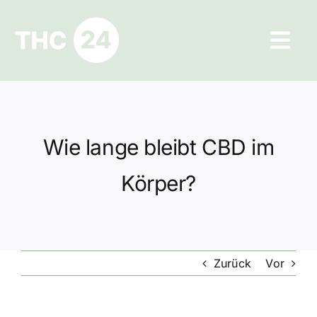
Zum
Inhalt
Tog
springen
Navi
Ratgeber
Hilfe und Kontakt
Wie lange bleibt CBD im
Datenschutz
Körper?
Impressum
Zurück
Vor