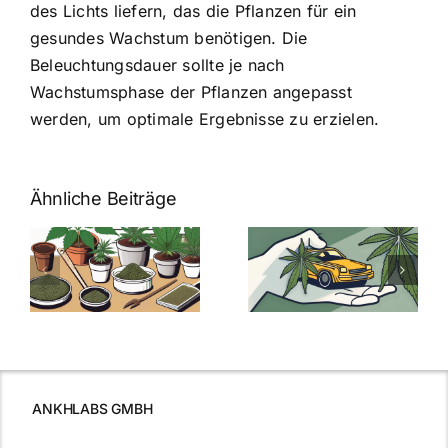
des Lichts liefern, das die Pflanzen für ein
gesundes Wachstum benötigen. Die
Beleuchtungsdauer sollte je nach
Wachstumsphase der Pflanzen angepasst
werden, um optimale Ergebnisse zu erzielen.
Ähnliche Beiträge
Neue THC-
Grenzwert-
Cannabis
men
Regelung:
Samen
:
Was Sie über
kaufen: Alles
Cannabis und
was Sie
e
Autofahren
wissen sollten
wissen
müssen
ANKHLABS GMBH