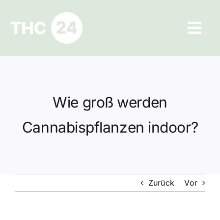
Zum
Inhalt
Tog
springen
Navi
Ratgeber
Hilfe und Kontakt
Wie groß werden
Datenschutz
Cannabispflanzen indoor?
Impressum
Zurück
Vor