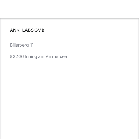
was Sie
e
Autofahren
wissen sollten
wissen
müssen
ANKHLABS GMBH
Billerberg 11
82266 Inning am Ammersee