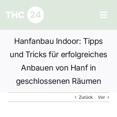
Zum
Inhalt
Tog
springen
Navi
Ratgeber
Hanfanbau Indoor: Tipps
Hilfe und Kontakt
und Tricks für erfolgreiches
Datenschutz
Anbauen von Hanf in
geschlossenen Räumen
Impressum
Zurück
Vor