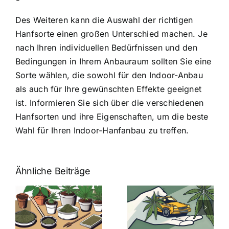
Des Weiteren kann die Auswahl der richtigen
Hanfsorte einen großen Unterschied machen. Je
nach Ihren individuellen Bedürfnissen und den
Bedingungen in Ihrem Anbauraum sollten Sie eine
Sorte wählen, die sowohl für den Indoor-Anbau
als auch für Ihre gewünschten Effekte geeignet
ist. Informieren Sie sich über die verschiedenen
Hanfsorten und ihre Eigenschaften, um die beste
Wahl für Ihren Indoor-Hanfanbau zu treffen.
Ähnliche Beiträge
Neue THC-
Grenzwert-
Cannabis
men
Regelung:
Samen
:
Was Sie über
kaufen: Alles
Cannabis und