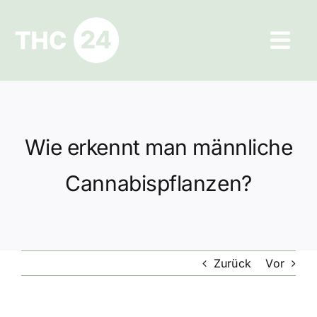
Zum
Inhalt
Tog
springen
Navi
Ratgeber
Hilfe und Kontakt
Wie erkennt man männliche
Datenschutz
Cannabispflanzen?
Impressum
Zurück
Vor