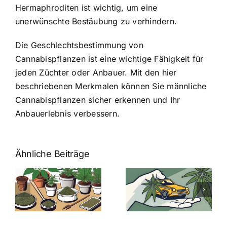
Hermaphroditen ist wichtig, um eine
unerwünschte Bestäubung zu verhindern.
Die Geschlechtsbestimmung von
Cannabispflanzen ist eine wichtige Fähigkeit für
jeden Züchter oder Anbauer. Mit den hier
beschriebenen Merkmalen können Sie männliche
Cannabispflanzen sicher erkennen und Ihr
Anbauerlebnis verbessern.
Ähnliche Beiträge
Neue THC-
Grenzwert-
Cannabis
men
Regelung:
Samen
:
Was Sie über
kaufen: Alles
Cannabis und
was Sie
e
Autofahren
wissen sollten