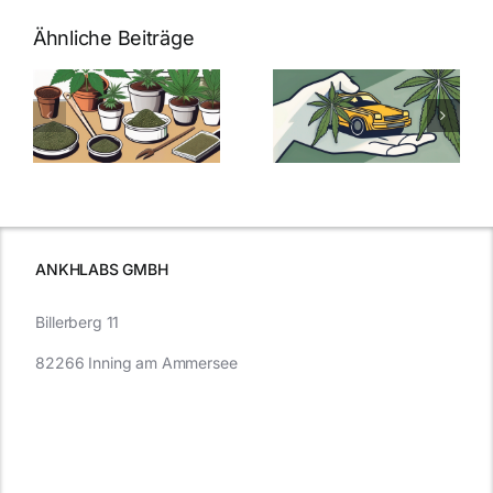
Ähnliche Beiträge
Neue THC-
Grenzwert-
Cannabis
men
Regelung:
Samen
:
Was Sie über
kaufen: Alles
Cannabis und
was Sie
e
Autofahren
wissen sollten
wissen
müssen
ANKHLABS GMBH
Billerberg 11
82266 Inning am Ammersee