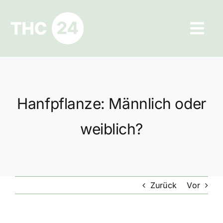
Zum
Inhalt
Tog
springen
Navi
Ratgeber
Hilfe und Kontakt
Hanfpflanze: Männlich oder
Datenschutz
weiblich?
Impressum
Zurück
Vor