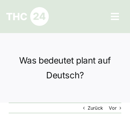
Zum
Inhalt
Tog
springen
Navi
Ratgeber
Hilfe und Kontakt
Was bedeutet plant auf
Datenschutz
Deutsch?
Impressum
Zurück
Vor