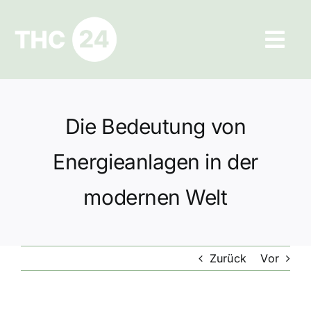
Zum
Inhalt
Tog
springen
Navi
Ratgeber
Die Bedeutung von
Hilfe und Kontakt
Energieanlagen in der
Datenschutz
modernen Welt
Impressum
Zurück
Vor