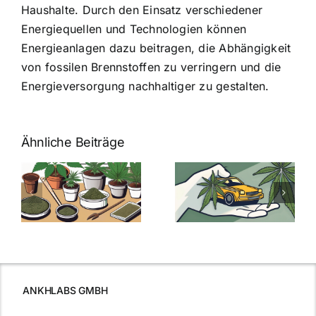
Haushalte. Durch den Einsatz verschiedener
Energiequellen und Technologien können
Energieanlagen dazu beitragen, die Abhängigkeit
von fossilen Brennstoffen zu verringern und die
Energieversorgung nachhaltiger zu gestalten.
Ähnliche Beiträge
Neue THC-
Grenzwert-
Cannabis
men
Regelung:
Samen
:
Was Sie über
kaufen: Alles
Cannabis und
was Sie
e
Autofahren
wissen sollten
wissen
müssen
ANKHLABS GMBH