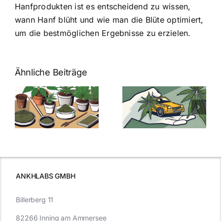
Hanfprodukten ist es entscheidend zu wissen,
wann Hanf blüht und wie man die Blüte optimiert,
um die bestmöglichen Ergebnisse zu erzielen.
Ähnliche Beiträge
Neue THC-
Grenzwert-
Cannabis
men
Regelung:
Samen
:
Was Sie über
kaufen: Alles
Cannabis und
was Sie
e
Autofahren
wissen sollten
wissen
müssen
ANKHLABS GMBH
Billerberg 11
82266 Inning am Ammersee