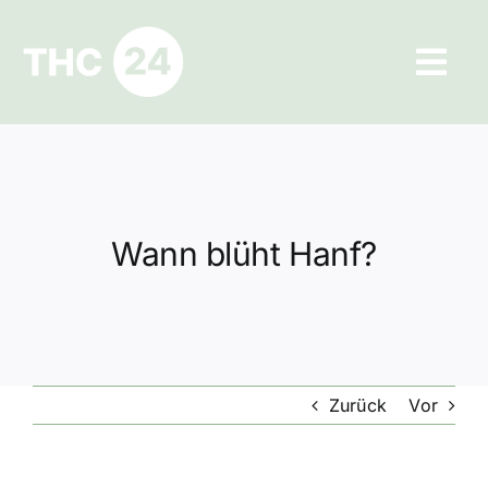
Zum
Inhalt
Tog
springen
Navi
Ratgeber
Hilfe und Kontakt
Wann blüht Hanf?
Datenschutz
Impressum
Zurück
Vor