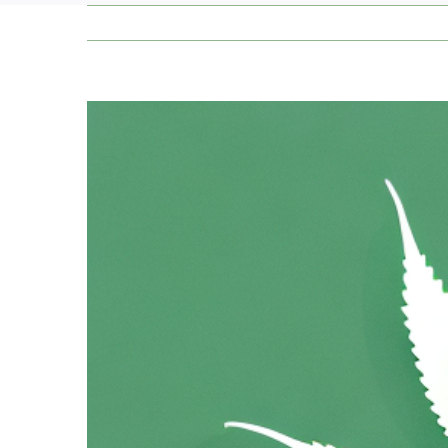
Zeige
grösseres
Bild