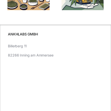
:
Was Sie über
kaufen: Alles
Cannabis und
was Sie
e
Autofahren
wissen sollten
wissen
müssen
ANKHLABS GMBH
Billerberg 11
82266 Inning am Ammersee