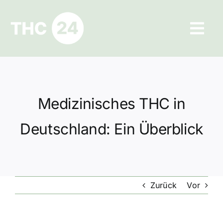
Zum
Inhalt
Tog
springen
Navi
Ratgeber
Hilfe und Kontakt
Medizinisches THC in
Datenschutz
Deutschland: Ein Überblick
Impressum
Zurück
Vor