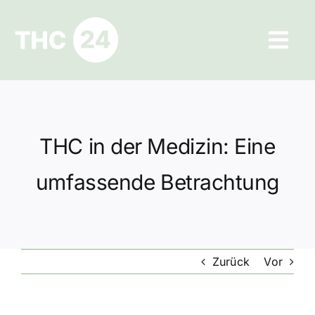
Zum
Inhalt
Tog
springen
Navi
Ratgeber
Hilfe und Kontakt
THC in der Medizin: Eine
Datenschutz
umfassende Betrachtung
Impressum
Zurück
Vor