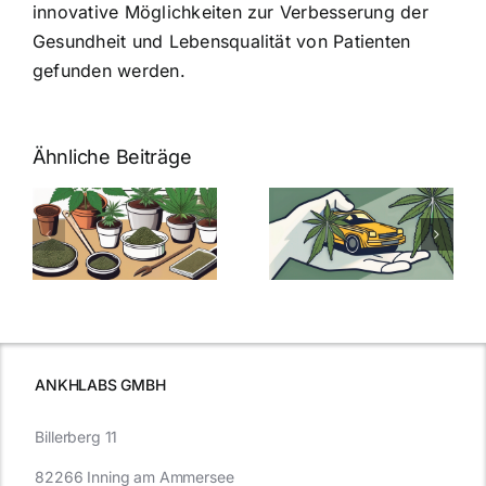
innovative Möglichkeiten zur Verbesserung der
Gesundheit und Lebensqualität von Patienten
gefunden werden.
Ähnliche Beiträge
Neue THC-
Grenzwert-
Cannabis
men
Regelung:
Samen
:
Was Sie über
kaufen: Alles
Cannabis und
was Sie
e
Autofahren
wissen sollten
wissen
müssen
ANKHLABS GMBH
Billerberg 11
82266 Inning am Ammersee