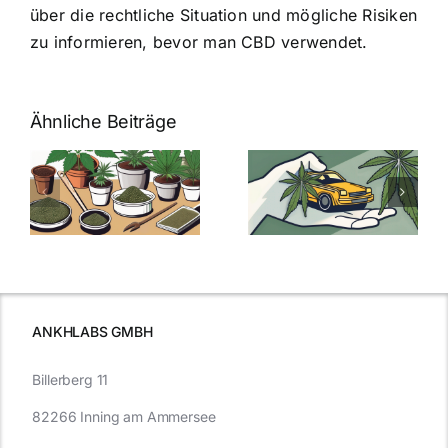
über die rechtliche Situation und mögliche Risiken
zu informieren, bevor man CBD verwendet.
Ähnliche Beiträge
Neue THC-
Grenzwert-
Cannabis
men
Regelung:
Samen
:
Was Sie über
kaufen: Alles
Cannabis und
was Sie
e
Autofahren
wissen sollten
wissen
müssen
ANKHLABS GMBH
Billerberg 11
82266 Inning am Ammersee