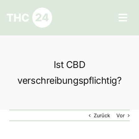
Zum
Inhalt
Tog
springen
Navi
Ratgeber
Hilfe und Kontakt
Ist CBD
Datenschutz
verschreibungspflichtig?
Impressum
Zurück
Vor