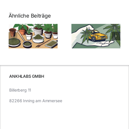
Ähnliche Beiträge
Neue THC-
Grenzwert-
Cannabis
men
Regelung:
Samen
:
Was Sie über
kaufen: Alles
Cannabis und
was Sie
e
Autofahren
wissen sollten
wissen
müssen
ANKHLABS GMBH
Billerberg 11
82266 Inning am Ammersee