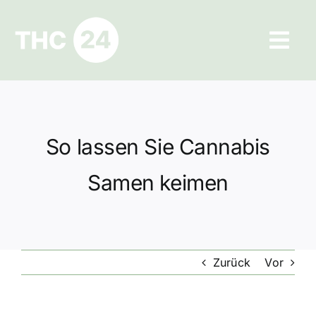
Zum
Inhalt
Tog
springen
Navi
Ratgeber
Hilfe und Kontakt
So lassen Sie Cannabis
Datenschutz
Samen keimen
Impressum
Zurück
Vor