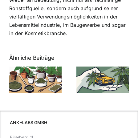
Rohstoffquelle, sondern auch aufgrund seiner
vielfältigen Verwendungsmöglichkeiten in der
Lebensmittelindustrie, im Baugewerbe und sogar
in der Kosmetikbranche.
Ähnliche Beiträge
Neue THC-
Grenzwert-
Cannabis
men
Regelung:
Samen
:
Was Sie über
kaufen: Alles
Cannabis und
was Sie
e
Autofahren
wissen sollten
wissen
müssen
ANKHLABS GMBH
Billerberg 11