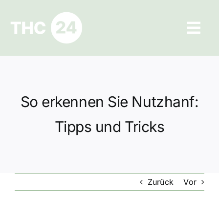
Zum
Inhalt
Tog
springen
Navi
Ratgeber
Hilfe und Kontakt
So erkennen Sie Nutzhanf:
Datenschutz
Tipps und Tricks
Impressum
Zurück
Vor