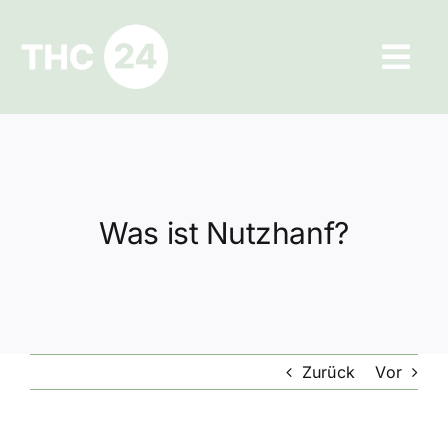
Zum
Inhalt
Tog
springen
Navi
Ratgeber
Hilfe und Kontakt
Was ist Nutzhanf?
Datenschutz
Impressum
Zurück
Vor