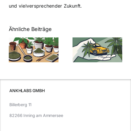
und vielversprechender Zukunft.
Ähnliche Beiträge
Neue THC-
Grenzwert-
Cannabis
men
Regelung:
Samen
:
Was Sie über
kaufen: Alles
Cannabis und
was Sie
e
Autofahren
wissen sollten
wissen
müssen
ANKHLABS GMBH
Billerberg 11
82266 Inning am Ammersee