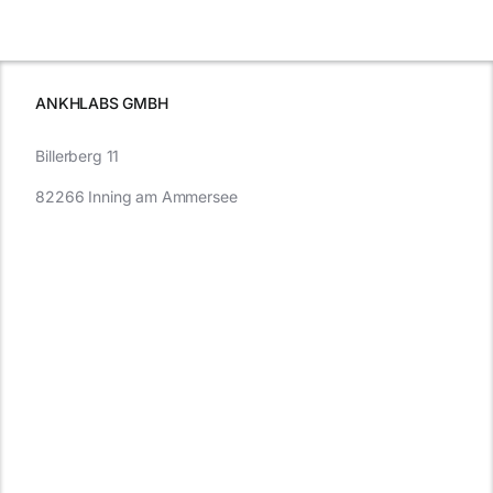
e
Autofahren
wissen sollten
wissen
müssen
ANKHLABS GMBH
Billerberg 11
82266 Inning am Ammersee