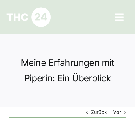
Zum
Inhalt
Tog
springen
Navi
Ratgeber
Hilfe und Kontakt
Meine Erfahrungen mit
Datenschutz
Piperin: Ein Überblick
Impressum
Zurück
Vor