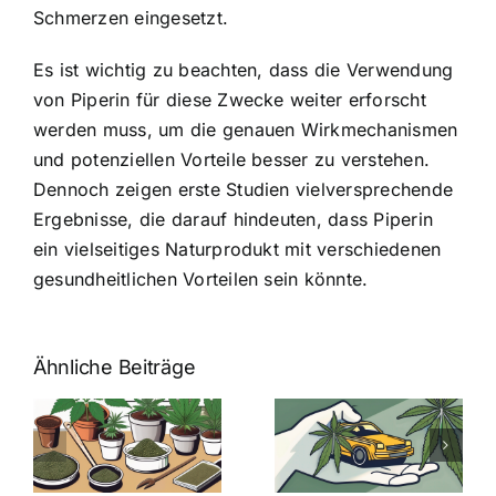
Schmerzen eingesetzt.
Es ist wichtig zu beachten, dass die Verwendung
von Piperin für diese Zwecke weiter erforscht
werden muss, um die genauen Wirkmechanismen
und potenziellen Vorteile besser zu verstehen.
Dennoch zeigen erste Studien vielversprechende
Ergebnisse, die darauf hindeuten, dass Piperin
ein vielseitiges Naturprodukt mit verschiedenen
gesundheitlichen Vorteilen sein könnte.
Ähnliche Beiträge
Neue THC-
Grenzwert-
Cannabis
men
Regelung:
Samen
:
Was Sie über
kaufen: Alles
Cannabis und
was Sie