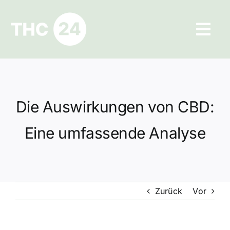
Zum
Inhalt
Tog
springen
Navi
Ratgeber
Hilfe und Kontakt
Die Auswirkungen von CBD:
Datenschutz
Eine umfassende Analyse
Impressum
Zurück
Vor