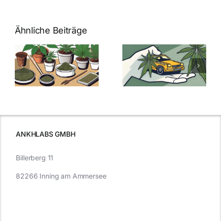
Ähnliche Beiträge
Neue THC-
Grenzwert-
Cannabis
men
Regelung:
Samen
:
Was Sie über
kaufen: Alles
Cannabis und
was Sie
e
Autofahren
wissen sollten
wissen
müssen
ANKHLABS GMBH
Billerberg 11
82266 Inning am Ammersee