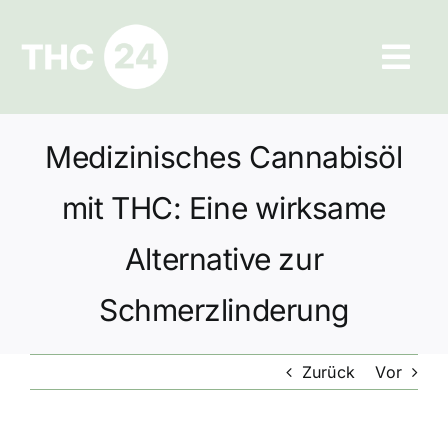
Zum
Inhalt
Tog
springen
Navi
Ratgeber
Medizinisches Cannabisöl
Hilfe und Kontakt
mit THC: Eine wirksame
Datenschutz
Alternative zur
Schmerzlinderung
Impressum
Zurück
Vor