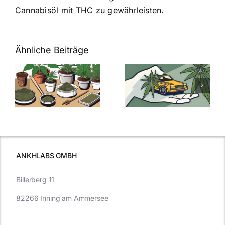
Cannabisöl mit THC zu gewährleisten.
Ähnliche Beiträge
Neue THC-
Grenzwert-
Cannabis
men
Regelung:
Samen
:
Was Sie über
kaufen: Alles
Cannabis und
was Sie
e
Autofahren
wissen sollten
wissen
müssen
ANKHLABS GMBH
Billerberg 11
82266 Inning am Ammersee