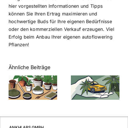
hier vorgestellten Informationen und Tipps
können Sie Ihren Ertrag maximieren und
hochwertige Buds für Ihre eigenen Bedürfnisse
oder den kommerziellen Verkauf erzeugen. Viel
Erfolg beim Anbau Ihrer eigenen autoflowering
Pflanzen!
Ähnliche Beiträge
Neue THC-
Grenzwert-
Cannabis
men
Regelung:
Samen
:
Was Sie über
kaufen: Alles
Cannabis und
was Sie
e
Autofahren
wissen sollten
wissen
müssen
ANKHLABS GMBH