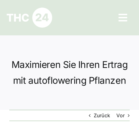
Zum
Inhalt
Tog
springen
Navi
Ratgeber
Hilfe und Kontakt
Maximieren Sie Ihren Ertrag
Datenschutz
mit autoflowering Pflanzen
Impressum
Zurück
Vor