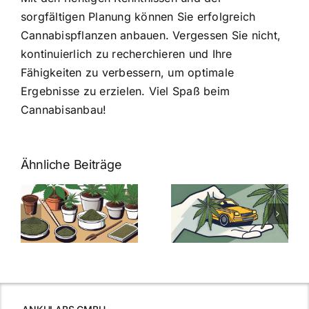
sorgfältigen Planung können Sie erfolgreich
Cannabispflanzen anbauen. Vergessen Sie nicht,
kontinuierlich zu recherchieren und Ihre
Fähigkeiten zu verbessern, um optimale
Ergebnisse zu erzielen. Viel Spaß beim
Cannabisanbau!
Ähnliche Beiträge
Neue THC-
Grenzwert-
Cannabis
men
Regelung:
Samen
:
Was Sie über
kaufen: Alles
Cannabis und
was Sie
e
Autofahren
wissen sollten
wissen
müssen