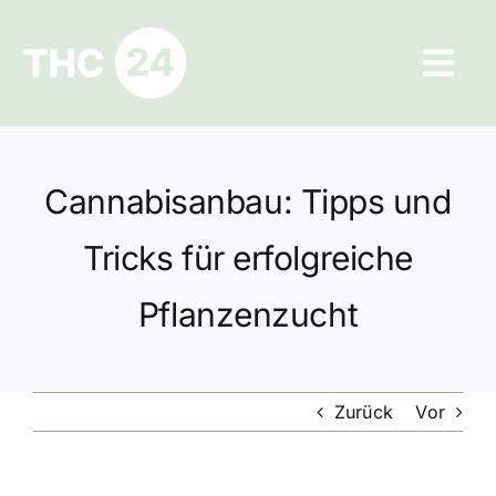
Zum
Inhalt
Tog
springen
Navi
Ratgeber
Cannabisanbau: Tipps und
Hilfe und Kontakt
Tricks für erfolgreiche
Datenschutz
Pflanzenzucht
Impressum
Zurück
Vor