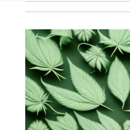
Zeige
grösseres
Bild