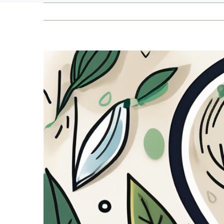
Zeige
grösseres
Bild