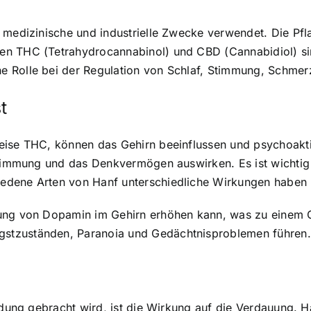
 medizinische und industrielle Zwecke verwendet. Die Pfl
en THC (Tetrahydrocannabinol) und CBD (Cannabidiol) si
 Rolle bei der Regulation von Schlaf, Stimmung, Schmerz
t
eise THC, können das Gehirn beeinflussen und psychoakti
Stimmung und das Denkvermögen auswirken. Es ist wichtig 
edene Arten von Hanf unterschiedliche Wirkungen haben
ung von Dopamin im Gehirn erhöhen kann, was zu einem Ge
stzuständen, Paranoia und Gedächtnisproblemen führen.
ndung gebracht wird, ist die Wirkung auf die Verdauung. Han