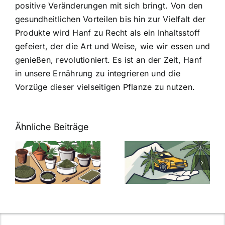
positive Veränderungen mit sich bringt. Von den
gesundheitlichen Vorteilen bis hin zur Vielfalt der
Produkte wird Hanf zu Recht als ein Inhaltsstoff
gefeiert, der die Art und Weise, wie wir essen und
genießen, revolutioniert. Es ist an der Zeit, Hanf
in unsere Ernährung zu integrieren und die
Vorzüge dieser vielseitigen Pflanze zu nutzen.
Ähnliche Beiträge
Neue THC-
Grenzwert-
Cannabis
men
Regelung:
Samen
:
Was Sie über
kaufen: Alles
Cannabis und
was Sie
e
Autofahren
wissen sollten
wissen
müssen