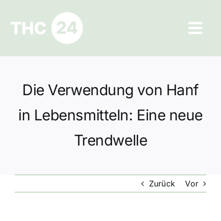
Zum
Inhalt
Tog
springen
Navi
Ratgeber
Die Verwendung von Hanf
Hilfe und Kontakt
in Lebensmitteln: Eine neue
Datenschutz
Trendwelle
Impressum
Zurück
Vor