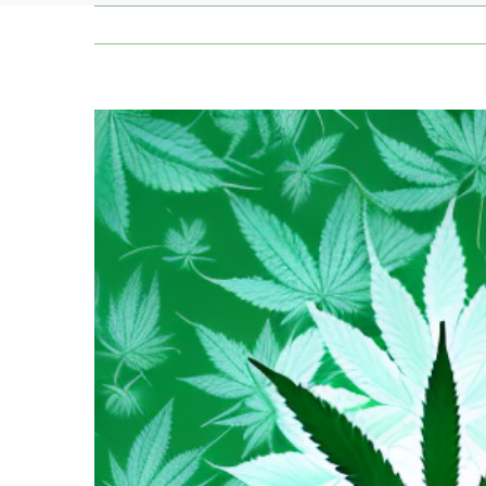
Zeige
grösseres
Bild