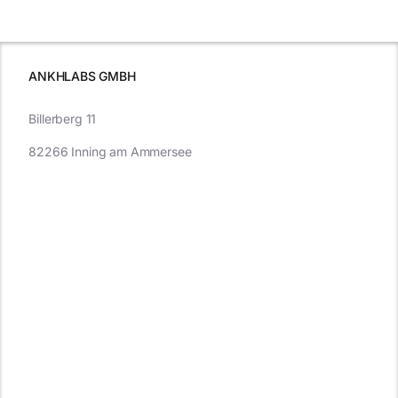
e
Autofahren
wissen sollten
wissen
müssen
ANKHLABS GMBH
Billerberg 11
82266 Inning am Ammersee