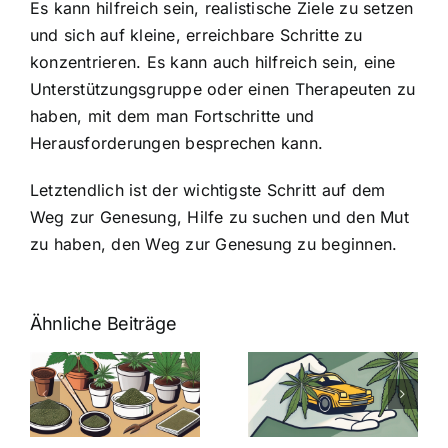
Es kann hilfreich sein, realistische Ziele zu setzen
und sich auf kleine, erreichbare Schritte zu
konzentrieren. Es kann auch hilfreich sein, eine
Unterstützungsgruppe oder einen Therapeuten zu
haben, mit dem man Fortschritte und
Herausforderungen besprechen kann.
Letztendlich ist der wichtigste Schritt auf dem
Weg zur Genesung, Hilfe zu suchen und den Mut
zu haben, den Weg zur Genesung zu beginnen.
Ähnliche Beiträge
Neue THC-
Grenzwert-
Cannabis
men
Regelung:
Samen
:
Was Sie über
kaufen: Alles
Cannabis und
was Sie