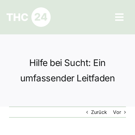
Zum
Inhalt
Tog
springen
Navi
Ratgeber
Hilfe und Kontakt
Hilfe bei Sucht: Ein
Datenschutz
umfassender Leitfaden
Impressum
Zurück
Vor