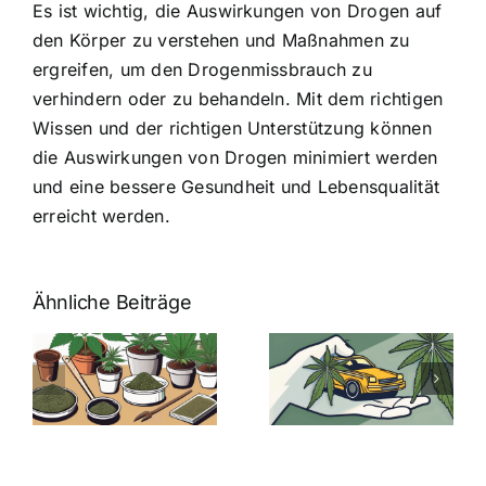
Es ist wichtig, die Auswirkungen von Drogen auf
den Körper zu verstehen und Maßnahmen zu
ergreifen, um den Drogenmissbrauch zu
verhindern oder zu behandeln. Mit dem richtigen
Wissen und der richtigen Unterstützung können
die Auswirkungen von Drogen minimiert werden
und eine bessere Gesundheit und Lebensqualität
erreicht werden.
Ähnliche Beiträge
Neue THC-
Grenzwert-
Cannabis
men
Regelung:
Samen
:
Was Sie über
kaufen: Alles
Cannabis und
was Sie
e
Autofahren
wissen sollten
wissen