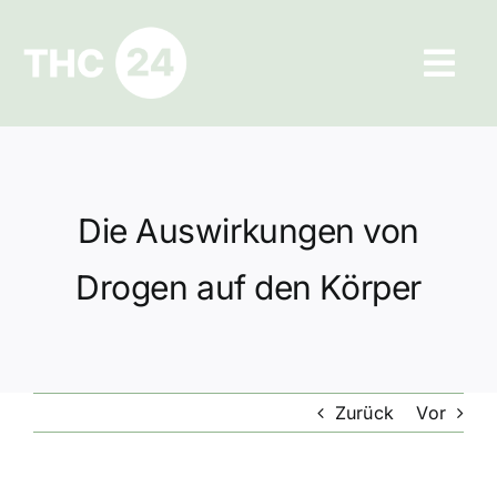
Zum
Inhalt
Tog
springen
Navi
Ratgeber
Hilfe und Kontakt
Die Auswirkungen von
Datenschutz
Drogen auf den Körper
Impressum
Zurück
Vor