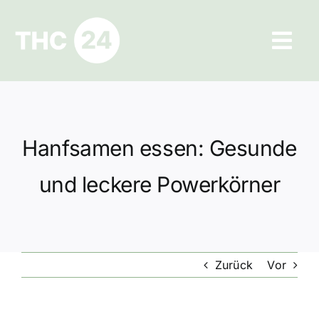
Zum
Inhalt
Tog
springen
Navi
Ratgeber
Hilfe und Kontakt
Hanfsamen essen: Gesunde
Datenschutz
und leckere Powerkörner
Impressum
Zurück
Vor