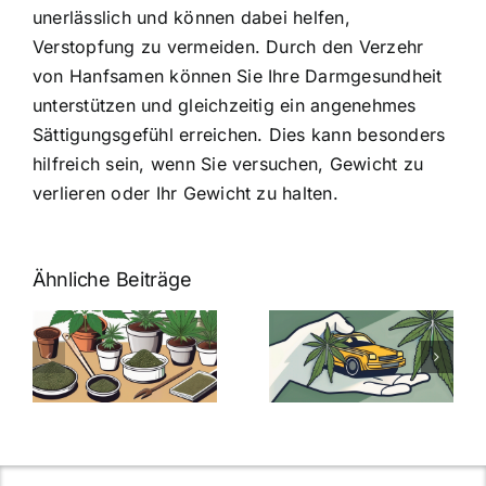
unerlässlich und können dabei helfen,
Verstopfung zu vermeiden. Durch den Verzehr
von Hanfsamen können Sie Ihre Darmgesundheit
unterstützen und gleichzeitig ein angenehmes
Sättigungsgefühl erreichen. Dies kann besonders
hilfreich sein, wenn Sie versuchen, Gewicht zu
verlieren oder Ihr Gewicht zu halten.
Ähnliche Beiträge
Neue THC-
Grenzwert-
Cannabis
men
Regelung:
Samen
:
Was Sie über
kaufen: Alles
Cannabis und
was Sie
e
Autofahren
wissen sollten
wissen
müssen