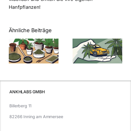
Hanfpflanzen!
Ähnliche Beiträge
Neue THC-
Grenzwert-
Cannabis
men
Regelung:
Samen
:
Was Sie über
kaufen: Alles
Cannabis und
was Sie
e
Autofahren
wissen sollten
wissen
müssen
ANKHLABS GMBH
Billerberg 11
82266 Inning am Ammersee