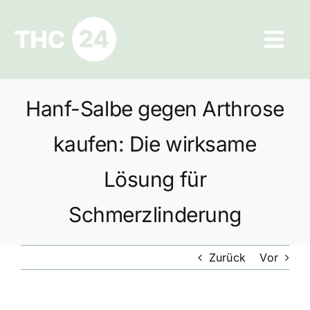
Zum
Inhalt
Tog
springen
Navi
Ratgeber
Hanf-Salbe gegen Arthrose
Hilfe und Kontakt
kaufen: Die wirksame
Datenschutz
Lösung für
Schmerzlinderung
Impressum
Zurück
Vor