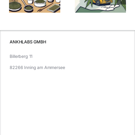
:
Was Sie über
kaufen: Alles
Cannabis und
was Sie
e
Autofahren
wissen sollten
wissen
müssen
ANKHLABS GMBH
Billerberg 11
82266 Inning am Ammersee