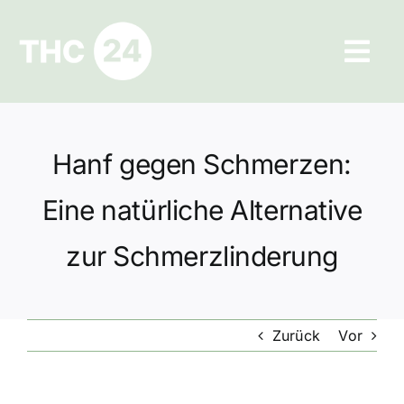
Zum
Inhalt
Tog
springen
Navi
Ratgeber
Hanf gegen Schmerzen:
Hilfe und Kontakt
Eine natürliche Alternative
Datenschutz
zur Schmerzlinderung
Impressum
Zurück
Vor