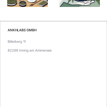
kaufen: Alles
Cannabis und
was Sie
e
Autofahren
wissen sollten
wissen
müssen
ANKHLABS GMBH
Billerberg 11
82266 Inning am Ammersee