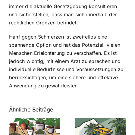
immer die aktuelle Gesetzgebung konsultieren
und sicherstellen, dass man sich innerhalb der
rechtlichen Grenzen befindet.
Hanf gegen Schmerzen ist zweifellos eine
spannende Option und hat das Potenzial, vielen
Menschen Erleichterung zu verschaffen. Es ist
jedoch wichtig, mit einem Arzt zu sprechen und
individuelle Bedürfnisse und Voraussetzungen zu
berücksichtigen, um eine sichere und effektive
Anwendung zu gewährleisten.
Ähnliche Beiträge
Neue THC-
Grenzwert-
Cannabis
men
Regelung:
Samen
:
Was Sie über