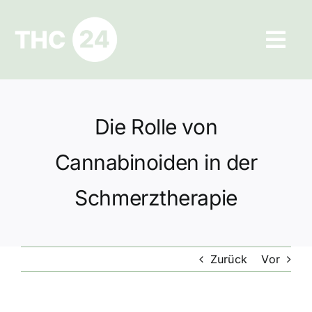
Zum
Inhalt
Tog
springen
Navi
Ratgeber
Die Rolle von
Hilfe und Kontakt
Cannabinoiden in der
Datenschutz
Schmerztherapie
Impressum
Zurück
Vor