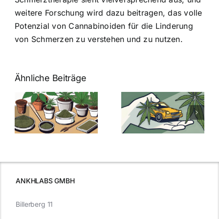
weitere Forschung wird dazu beitragen, das volle
Potenzial von Cannabinoiden für die Linderung
von Schmerzen zu verstehen und zu nutzen.
Ähnliche Beiträge
Neue THC-
Grenzwert-
Cannabis
men
Regelung:
Samen
:
Was Sie über
kaufen: Alles
Cannabis und
was Sie
e
Autofahren
wissen sollten
wissen
müssen
ANKHLABS GMBH
Billerberg 11