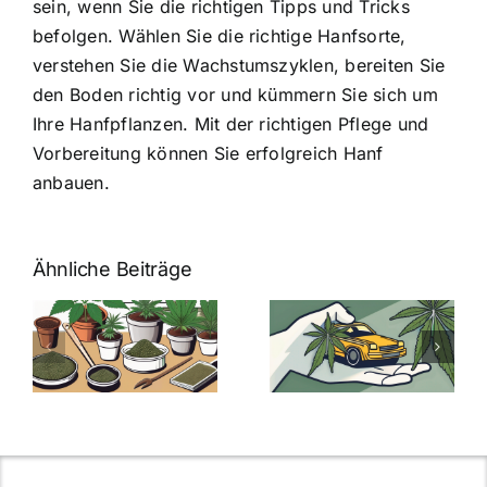
sein, wenn Sie die richtigen Tipps und Tricks
befolgen. Wählen Sie die richtige Hanfsorte,
verstehen Sie die Wachstumszyklen, bereiten Sie
den Boden richtig vor und kümmern Sie sich um
Ihre Hanfpflanzen. Mit der richtigen Pflege und
Vorbereitung können Sie erfolgreich Hanf
anbauen.
Ähnliche Beiträge
Neue THC-
Grenzwert-
Cannabis
men
Regelung:
Samen
:
Was Sie über
kaufen: Alles
Cannabis und
was Sie
e
Autofahren
wissen sollten
wissen
müssen