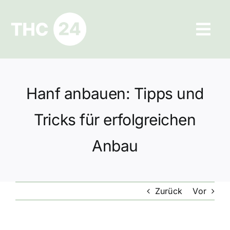
Zum
Inhalt
Tog
springen
Navi
Ratgeber
Hanf anbauen: Tipps und
Hilfe und Kontakt
Tricks für erfolgreichen
Datenschutz
Anbau
Impressum
Zurück
Vor