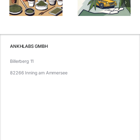
Samen
:
Was Sie über
kaufen: Alles
Cannabis und
was Sie
e
Autofahren
wissen sollten
wissen
müssen
ANKHLABS GMBH
Billerberg 11
82266 Inning am Ammersee