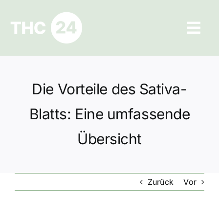
Zum
Inhalt
Tog
springen
Navi
Ratgeber
Die Vorteile des Sativa-
Hilfe und Kontakt
Blatts: Eine umfassende
Datenschutz
Übersicht
Impressum
Zurück
Vor