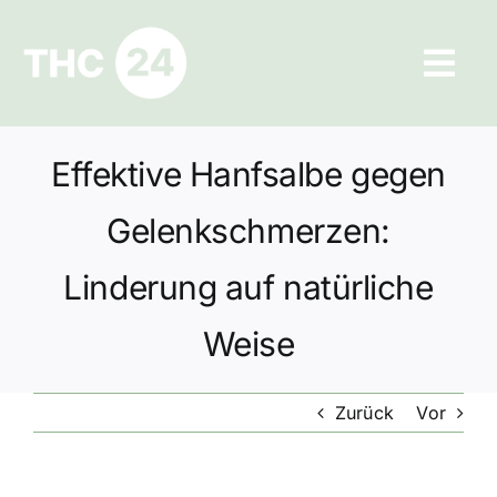
Zum
Inhalt
Tog
springen
Navi
Ratgeber
Effektive Hanfsalbe gegen
Hilfe und Kontakt
Gelenkschmerzen:
Datenschutz
Linderung auf natürliche
Weise
Impressum
Zurück
Vor