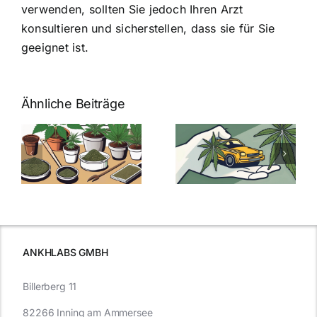
verwenden, sollten Sie jedoch Ihren Arzt
konsultieren und sicherstellen, dass sie für Sie
geeignet ist.
Ähnliche Beiträge
Neue THC-
Grenzwert-
Cannabis
men
Regelung:
Samen
:
Was Sie über
kaufen: Alles
Cannabis und
was Sie
e
Autofahren
wissen sollten
wissen
müssen
ANKHLABS GMBH
Billerberg 11
82266 Inning am Ammersee