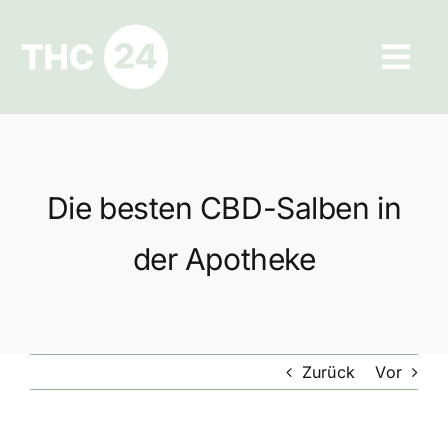
Zum
Inhalt
Tog
springen
Navi
Ratgeber
Hilfe und Kontakt
Die besten CBD-Salben in
Datenschutz
der Apotheke
Impressum
Zurück
Vor