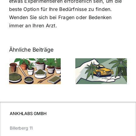
etwas Experimentieren erforderlich sein, um die
beste Option für Ihre Bedürfnisse zu finden.
Wenden Sie sich bei Fragen oder Bedenken
immer an Ihren Arzt.
Ähnliche Beiträge
Neue THC-
Grenzwert-
Cannabis
men
Regelung:
Samen
:
Was Sie über
kaufen: Alles
Cannabis und
was Sie
e
Autofahren
wissen sollten
wissen
müssen
ANKHLABS GMBH
Billerberg 11