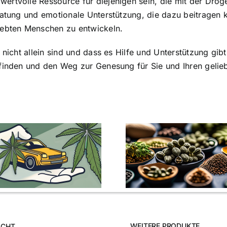
wertvolle Ressource für diejenigen sein, die mit der Dro
Beratung und emotionale Unterstützung, die dazu beitragen
liebten Menschen zu entwickeln.
e nicht allein sind und dass es Hilfe und Unterstützung gi
u finden und den Weg zur Genesung für Sie und Ihren geli
Cannabis Samen
Cannabis 
kaufen: Alles was Sie
kaufen: Best
wissen sollten
und Ti
WEITERE PRODUKTE
ICHT