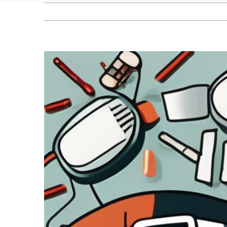
Zeige
grösseres
Bild