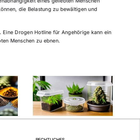
genabhängigkeit eines geliebten Menschen
 können, die Belastung zu bewältigen und
bt. Eine Drogen Hotline für Angehörige kann ein
ebten Menschen zu ebnen.
Die besten
Samen
Cannabissamen für
e Sorten
Anfänger: Eine
pps
umfassende Anleitung
RECHTLICHES