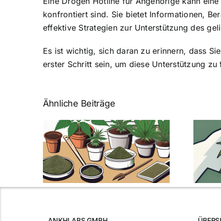
Eine Drogen Hotline für Angehörige kann eine 
konfrontiert sind. Sie bietet Informationen, 
effektive Strategien zur Unterstützung des ge
Es ist wichtig, sich daran zu erinnern, dass Si
erster Schritt sein, um diese Unterstützung z
Ähnliche Beiträge
Neue THC-Grenzwert-
n
Regelung: Was Sie
n für
über Cannabis und
ine
Autofahren wissen
eitung
müssen
ANKHLABS GMBH
ÜBERS