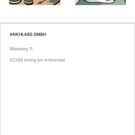
Cannabis und
was Sie
e
Autofahren
wissen sollten
wissen
müssen
ANKHLABS GMBH
Billerberg 11
82266 Inning am Ammersee