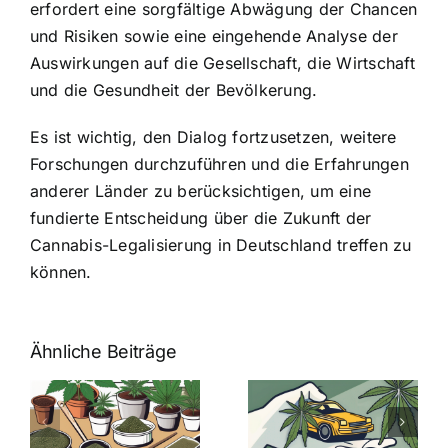
erfordert eine sorgfältige Abwägung der Chancen
und Risiken sowie eine eingehende Analyse der
Auswirkungen auf die Gesellschaft, die Wirtschaft
und die Gesundheit der Bevölkerung.
Es ist wichtig, den Dialog fortzusetzen, weitere
Forschungen durchzuführen und die Erfahrungen
anderer Länder zu berücksichtigen, um eine
fundierte Entscheidung über die Zukunft der
Cannabis-Legalisierung in Deutschland treffen zu
können.
Ähnliche Beiträge
Neue THC-
Grenzwert-
Cannabis
men
Regelung:
Samen
:
Was Sie über
kaufen: Alles