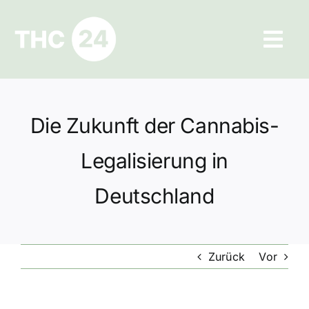
Zum
Inhalt
Tog
springen
Navi
Ratgeber
Die Zukunft der Cannabis-
Hilfe und Kontakt
Legalisierung in
Datenschutz
Deutschland
Impressum
Zurück
Vor