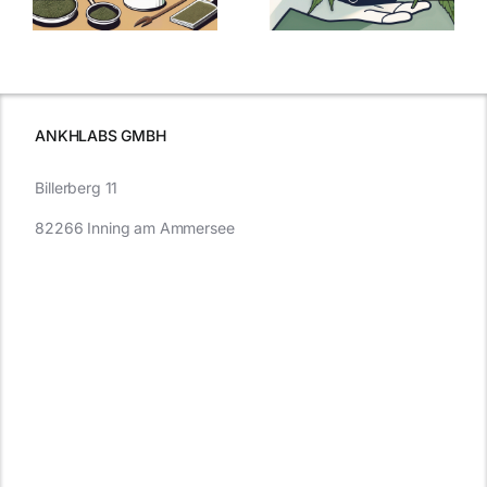
kaufen: Alles
Cannabis und
was Sie
e
Autofahren
wissen sollten
wissen
müssen
ANKHLABS GMBH
Billerberg 11
82266 Inning am Ammersee