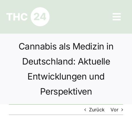
Zum
Inhalt
Tog
springen
Navi
Ratgeber
Cannabis als Medizin in
Hilfe und Kontakt
Deutschland: Aktuelle
Datenschutz
Entwicklungen und
Perspektiven
Impressum
Zurück
Vor