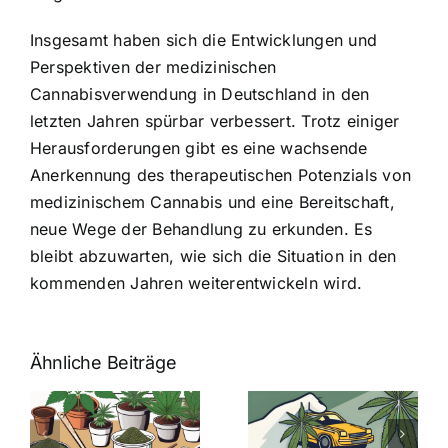
Insgesamt haben sich die Entwicklungen und
Perspektiven der medizinischen
Cannabisverwendung in Deutschland in den
letzten Jahren spürbar verbessert. Trotz einiger
Herausforderungen gibt es eine wachsende
Anerkennung des therapeutischen Potenzials von
medizinischem Cannabis und eine Bereitschaft,
neue Wege der Behandlung zu erkunden. Es
bleibt abzuwarten, wie sich die Situation in den
kommenden Jahren weiterentwickeln wird.
Ähnliche Beiträge
Neue THC-
Grenzwert-
Cannabis
men
Regelung:
Samen
:
Was Sie über