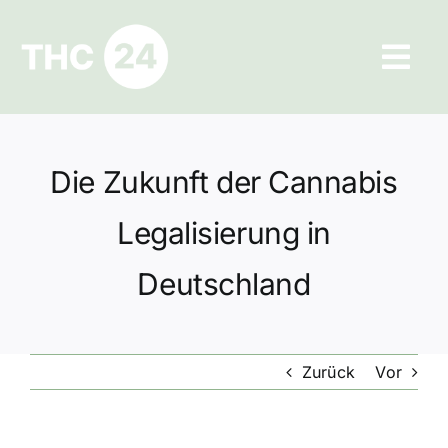
Zum
Inhalt
Tog
springen
Navi
Ratgeber
Die Zukunft der Cannabis
Hilfe und Kontakt
Legalisierung in
Datenschutz
Deutschland
Impressum
Zurück
Vor