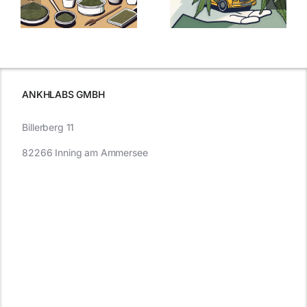
:
Was Sie über
kaufen: Alles
Cannabis und
was Sie
e
Autofahren
wissen sollten
wissen
müssen
ANKHLABS GMBH
Billerberg 11
82266 Inning am Ammersee