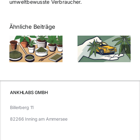
umweltbewusste Verbraucher.
Ähnliche Beiträge
Neue THC-
Grenzwert-
Cannabis
men
Regelung:
Samen
:
Was Sie über
kaufen: Alles
Cannabis und
was Sie
e
Autofahren
wissen sollten
wissen
müssen
ANKHLABS GMBH
Billerberg 11
82266 Inning am Ammersee