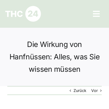
Zum
Inhalt
Tog
springen
Navi
Ratgeber
Die Wirkung von
Hilfe und Kontakt
Hanfnüssen: Alles, was Sie
Datenschutz
wissen müssen
Impressum
Zurück
Vor