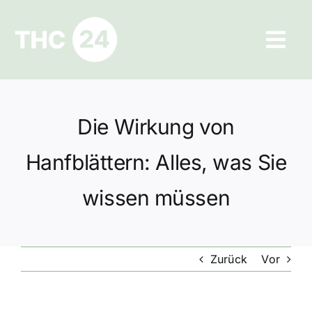
Zum
Inhalt
Tog
springen
Navi
Ratgeber
Die Wirkung von
Hilfe und Kontakt
Hanfblättern: Alles, was Sie
Datenschutz
wissen müssen
Impressum
Zurück
Vor