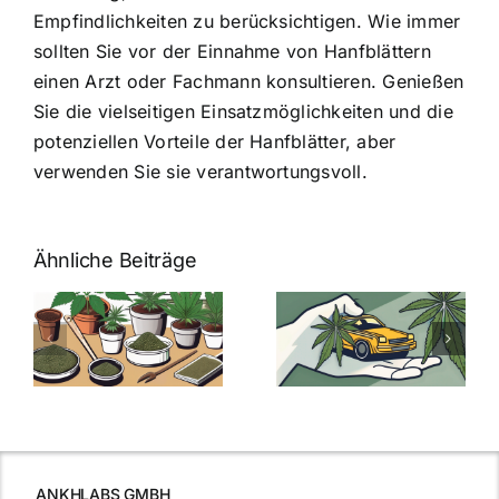
Empfindlichkeiten zu berücksichtigen. Wie immer
sollten Sie vor der Einnahme von Hanfblättern
einen Arzt oder Fachmann konsultieren. Genießen
Sie die vielseitigen Einsatzmöglichkeiten und die
potenziellen Vorteile der Hanfblätter, aber
verwenden Sie sie verantwortungsvoll.
Ähnliche Beiträge
Neue THC-
Grenzwert-
Cannabis
men
Regelung:
Samen
:
Was Sie über
kaufen: Alles
Cannabis und
was Sie
e
Autofahren
wissen sollten
wissen
müssen
ANKHLABS GMBH