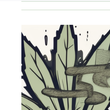
Zeige
grösseres
Bild