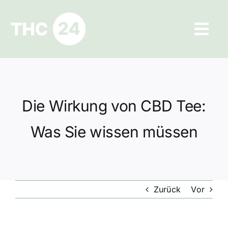
Zum
Inhalt
Tog
springen
Navi
Ratgeber
Hilfe und Kontakt
Die Wirkung von CBD Tee:
Datenschutz
Was Sie wissen müssen
Impressum
Zurück
Vor