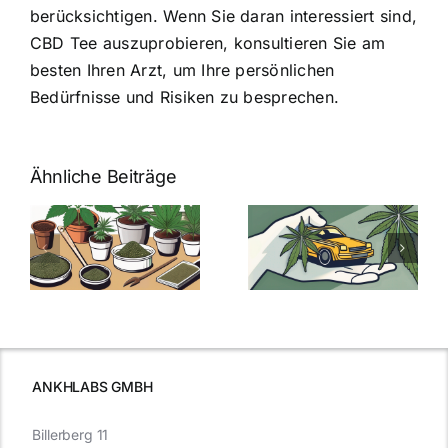
berücksichtigen. Wenn Sie daran interessiert sind,
CBD Tee auszuprobieren, konsultieren Sie am
besten Ihren Arzt, um Ihre persönlichen
Bedürfnisse und Risiken zu besprechen.
Ähnliche Beiträge
Neue THC-
Grenzwert-
Cannabis
men
Regelung:
Samen
:
Was Sie über
kaufen: Alles
Cannabis und
was Sie
e
Autofahren
wissen sollten
wissen
müssen
ANKHLABS GMBH
Billerberg 11