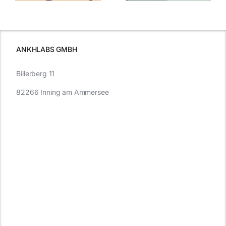
was Sie
e
Autofahren
wissen sollten
wissen
müssen
ANKHLABS GMBH
Billerberg 11
82266 Inning am Ammersee