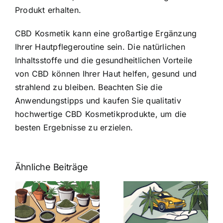
Produkt erhalten.
CBD Kosmetik kann eine großartige Ergänzung
Ihrer Hautpflegeroutine sein. Die natürlichen
Inhaltsstoffe und die gesundheitlichen Vorteile
von CBD können Ihrer Haut helfen, gesund und
strahlend zu bleiben. Beachten Sie die
Anwendungstipps und kaufen Sie qualitativ
hochwertige CBD Kosmetikprodukte, um die
besten Ergebnisse zu erzielen.
Ähnliche Beiträge
Neue THC-
Grenzwert-
Cannabis
men
Regelung:
Samen
:
Was Sie über
kaufen: Alles
Cannabis und