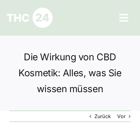
Zum
Inhalt
Tog
springen
Navi
Ratgeber
Die Wirkung von CBD
Hilfe und Kontakt
Kosmetik: Alles, was Sie
Datenschutz
wissen müssen
Impressum
Zurück
Vor