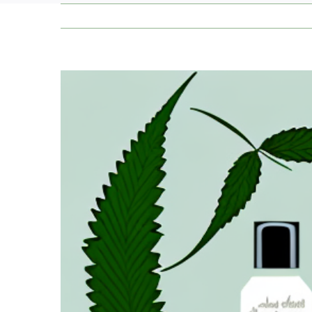
Zeige
grösseres
Bild