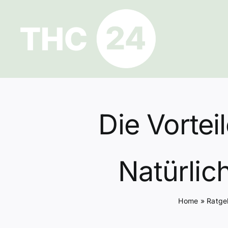
Zum
Inhalt
springen
Die Vortei
Natürlic
Home
»
Ratge